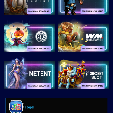
Togel