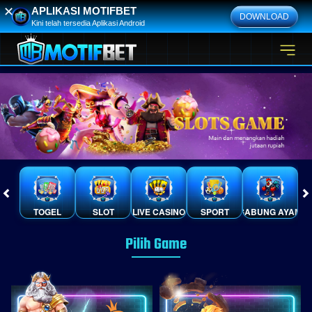
APLIKASI MOTIFBET
✕
DOWNLOAD
Kini telah tersedia Aplikasi Android
TOGEL
SLOT
LIVE CASINO
SPORT
SABUNG AYAM
TE
Pilih Game