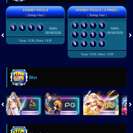
SYDNEY POOLS
SYDNEY POOLS ( 3 PRIZE )
( Setiap Hari )
( Setiap Hari )
2
4
1
3
2
4
1
3
Sabtu
Sabtu
08/08/2026
08/08/2026
1
0
2
3
Tutup: 13:30 | Buka: 13:55
9
6
3
0
Tutup: 13:30 | Buka: 13:55
Slot