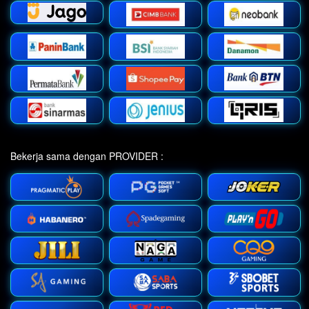
Bekerja sama dengan PROVIDER :