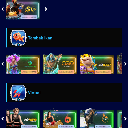
Tembak Ikan
Virtual